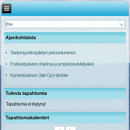
Ajankohtaista
Taidemyyntinäyttelyn peruuntuminen
Puikkaripäivien ohjelma ja ympärisoutukilpailut
Kymenlaakson Jäte Oy:n tiedote
Tulevia tapahtumia
Tapahtumia ei löytynyt
Tapahtumakalenteri