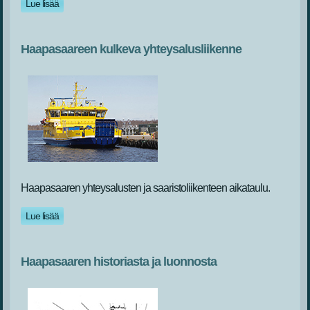
Lue lisää
Haapasaareen kulkeva yhteysalusliikenne
Haapasaaren yhteysalusten ja saaristoliikenteen aikataulu.
Lue lisää
Haapasaaren historiasta ja luonnosta