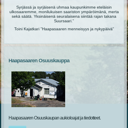
Syrjässä ja syrjäisenä uhmaa kaupunkimme eteläisin
ulkosaaremme, monilukuisen saariston ympäröimänä, merta
sekä säätä. Yksinäisenä seuralaisena siintää rajan takana
Suursaari.”
Toini Kajatkari ”Haapasaaren menneisyys ja nykypäivä”
Haapasaaren Osuuskauppa
Haapasaaren Osuuskaupan aukioloajat ja tiedotteet.