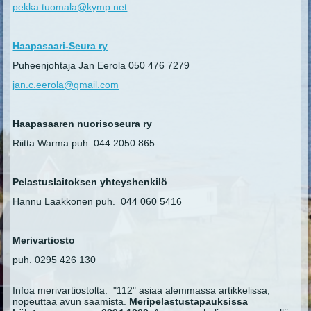
pekka.tuomala@kymp.net
Haapasaari-Seura ry
Puheenjohtaja Jan Eerola 050 476 7279
jan.c.eerola@gmail.com
Haapasaaren nuorisoseura ry
Riitta Warma puh. 044 2050 865
Pelastuslaitoksen yhteyshenkilö
Hannu Laakkonen puh. 044 060 5416
Merivartiosto
puh. 0295 426 130
Infoa merivartiostolta: "112" asiaa alemmassa artikkelissa,
nopeuttaa avun saamista.
Meripelastustapauksissa