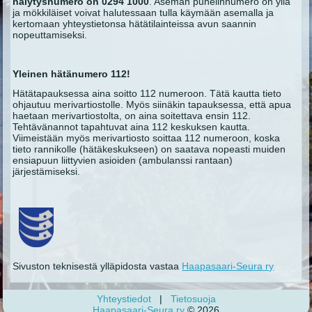
hälytysnumero on 0294 1000
. Aseman puhelinnumero on yllä
ja mökkiläiset voivat halutessaan tulla käymään asemalla ja
kertomaan yhteystietonsa hätätilainteissa avun saannin
nopeuttamiseksi.
Yleinen hätänumero 112!
Hätätapauksessa aina soitto 112 numeroon. Tätä kautta tieto
ohjautuu merivartiostolle. Myös siinäkin tapauksessa, että apua
haetaan merivartiostolta, on aina soitettava ensin 112.
Tehtävänannot tapahtuvat aina 112 keskuksen kautta.
Viimeistään myös merivartiosto soittaa 112 numeroon, koska
tieto rannikolle (hätäkeskukseen) on saatava nopeasti muiden
ensiapuun liittyvien asioiden (ambulanssi rantaan)
järjestämiseksi.
Sivuston teknisestä ylläpidosta vastaa
Haapasaari-Seura ry
Yhteystiedot
|
Tietosuoja
Haapasaari-Seura ry
© 2026