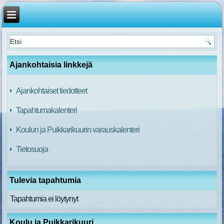
Ajankohtaisia linkkejä
Ajankohtaiset tiedotteet
Tapahtumakalenteri
Koulun ja Puikkarikuurin varauskalenteri
Tietosuoja
Tulevia tapahtumia
Tapahtumia ei löytynyt
Koulu ja Puikkarikuuri