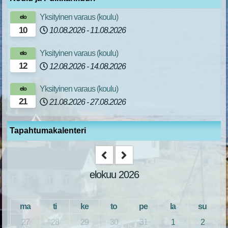
Yksityinen varaus (koulu)
elo
10
10.08.2026
-
11.08.2026
Yksityinen varaus (koulu)
elo
12
12.08.2026
-
14.08.2026
Yksityinen varaus (koulu)
elo
21
21.08.2026
-
27.08.2026
Tapahtumakalenteri
elokuu 2026
ma
ti
ke
to
pe
la
su
27
28
29
30
31
1
2