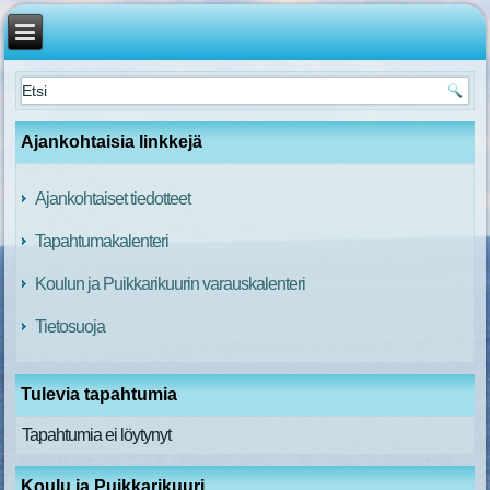
Ajankohtaisia linkkejä
Ajankohtaiset tiedotteet
Tapahtumakalenteri
Koulun ja Puikkarikuurin varauskalenteri
Tietosuoja
Tulevia tapahtumia
Tapahtumia ei löytynyt
Koulu ja Puikkarikuuri