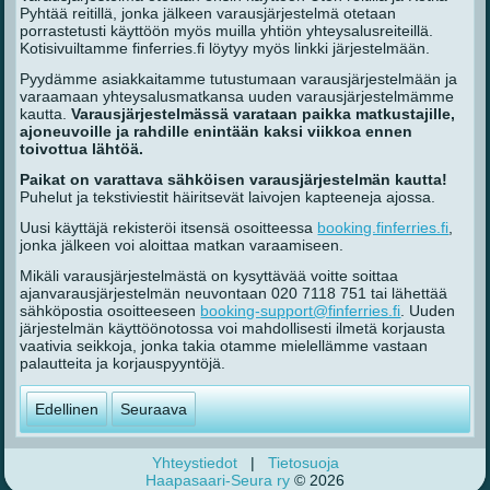
Pyhtää reitillä, jonka jälkeen varausjärjestelmä otetaan
porrastetusti käyttöön myös muilla yhtiön yhteysalusreiteillä.
Kotisivuiltamme finferries.fi löytyy myös linkki järjestelmään.
Pyydämme asiakkaitamme tutustumaan varausjärjestelmään ja
varaamaan yhteysalusmatkansa uuden varausjärjestelmämme
kautta.
Varausjärjestelmässä varataan paikka matkustajille,
ajoneuvoille ja rahdille enintään kaksi viikkoa ennen
toivottua lähtöä.
Paikat on varattava sähköisen varausjärjestelmän kautta!
Puhelut ja tekstiviestit häiritsevät laivojen kapteeneja ajossa.
Uusi käyttäjä rekisteröi itsensä osoitteessa
booking.finferries.fi
,
jonka jälkeen voi aloittaa matkan varaamiseen.
Mikäli varausjärjestelmästä on kysyttävää voitte soittaa
ajanvarausjärjestelmän neuvontaan 020 7118 751 tai lähettää
sähköpostia osoitteeseen
booking-support@finferries.fi
. Uuden
järjestelmän käyttöönotossa voi mahdollisesti ilmetä korjausta
vaativia seikkoja, jonka takia otamme mielellämme vastaan
palautteita ja korjauspyyntöjä.
Edellinen
Seuraava
Yhteystiedot
|
Tietosuoja
Haapasaari-Seura ry
© 2026