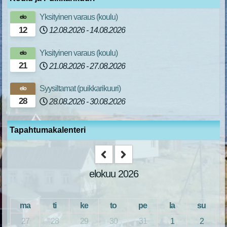
Yksityinen varaus (koulu)
elo
12
12.08.2026
-
14.08.2026
Yksityinen varaus (koulu)
elo
21
21.08.2026
-
27.08.2026
Syysiltamat (puikkarikuuri)
elo
28
28.08.2026
-
30.08.2026
Tapahtumakalenteri
elokuu 2026
ma
ti
ke
to
pe
la
su
27
28
29
30
31
1
2